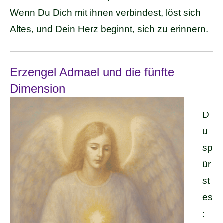
Wenn Du Dich mit ihnen verbindest, löst sich
Altes, und Dein Herz beginnt, sich zu erinnern.
Erzengel Admael und die fünfte
Dimension
D
u
sp
ür
st
es
: