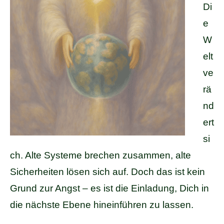
Di
e
W
elt
ve
rä
nd
ert
si
ch. Alte Systeme brechen zusammen, alte
Sicherheiten lösen sich auf. Doch das ist kein
Grund zur Angst – es ist die Einladung, Dich in
die nächste Ebene hineinführen zu lassen.